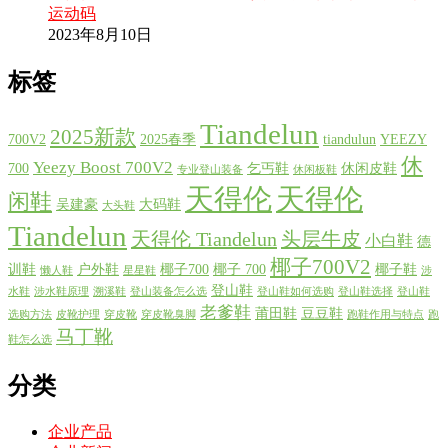
运动码
2023年8月10日
标签
Tiandelun
2025新款
700V2
2025春季
tiandulun
YEEZY
休
Yeezy Boost 700V2
700
乞丐鞋
休闲皮鞋
专业登山装备
休闲板鞋
天得伦
天得伦
闲鞋
吴建豪
大码鞋
大头鞋
Tiandelun
天得伦 Tiandelun
头层牛皮
小白鞋
德
椰子700V2
训鞋
户外鞋
椰子700
椰子 700
椰子鞋
懒人鞋
星星鞋
涉
登山鞋
水鞋
涉水鞋原理
溯溪鞋
登山装备怎么选
登山鞋如何选购
登山鞋选择
登山鞋
老爹鞋
莆田鞋
豆豆鞋
选购方法
皮靴护理
穿皮靴
穿皮靴臭脚
跑鞋作用与特点
跑
马丁靴
鞋怎么选
分类
企业产品