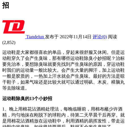
招
Tiandelun
发布于 2022年11月14日
评论(0)
阅读
(2,852)
运动鞋是大家都很喜欢的单品，穿起来很舒服又休闲。但是运
动鞋穿久了会产生臭味，那有哪些运动鞋除臭小妙招呢？治标
要先治本，要想除臭味就要先找到产生臭味的原因，穿运动鞋
时我们的运动量一般比较大。会产生大量的脚汗，加上运动鞋
一般是胶质的，一热加上汗水就会产生臭味。最好的方法是晾
干鞋子，如果气味还是比较大就可以通过明矾、木炭、樟脑丸
等去除味道。
运动鞋除臭的13个小妙招
1、晚上用棉花沾酒精处理法，每晚临睡前，用棉布蘸少许酒
精，均匀地抹在刚脱下的球鞋内，待第二天早晨干后再穿。就
是用棉花沾酒精放在运动鞋中，利用酒精的易挥发性，带走运
动鞋中的臭味，如此坚持两周后，鞋就不会发生臭味了。