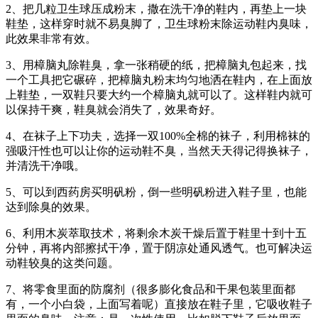
2、把几粒卫生球压成粉末，撒在洗干净的鞋内，再垫上一块
鞋垫，这样穿时就不易臭脚了，卫生球粉末除运动鞋内臭味，
此效果非常有效。
3、用樟脑丸除鞋臭，拿一张稍硬的纸，把樟脑丸包起来，找
一个工具把它碾碎，把樟脑丸粉末均匀地洒在鞋内，在上面放
上鞋垫，一双鞋只要大约一个樟脑丸就可以了。这样鞋内就可
以保持干爽，鞋臭就会消失了，效果奇好。
4、在袜子上下功夫，选择一双100%全棉的袜子，利用棉袜的
强吸汗性也可以让你的运动鞋不臭，当然天天得记得换袜子，
并清洗干净哦。
5、可以到西药房买明矾粉，倒一些明矾粉进入鞋子里，也能
达到除臭的效果。
6、利用木炭萃取技术，将剩余木炭干燥后置于鞋里十到十五
分钟，再将内部擦拭干净，置于阴凉处通风透气。也可解决运
动鞋较臭的这类问题。
7、将零食里面的防腐剂（很多膨化食品和干果包装里面都
有，一个小白袋，上面写着呢）直接放在鞋子里，它吸收鞋子