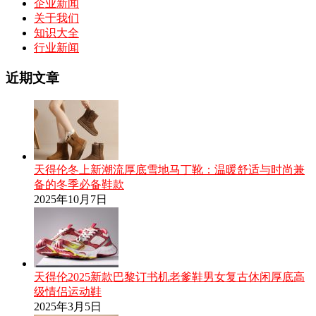
企业新闻
关于我们
知识大全
行业新闻
近期文章
天得伦冬上新潮流厚底雪地马丁靴：温暖舒适与时尚兼
备的冬季必备鞋款
2025年10月7日
天得伦2025新款巴黎订书机老爹鞋男女复古休闲厚底高
级情侣运动鞋
2025年3月5日