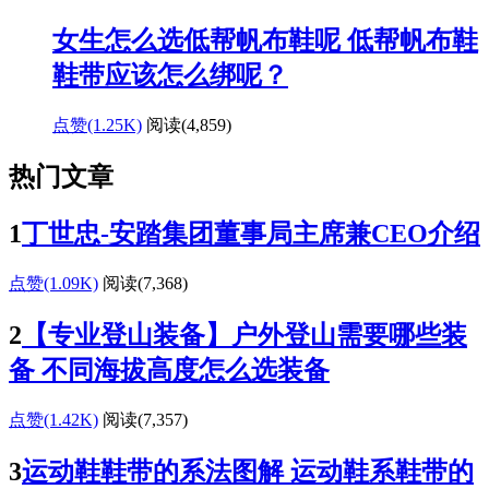
女生怎么选低帮帆布鞋呢 低帮帆布鞋
鞋带应该怎么绑呢？
点赞(1.25K)
阅读
(4,859)
热门文章
1
丁世忠-安踏集团董事局主席兼CEO介绍
点赞(1.09K)
阅读
(7,368)
2
【专业登山装备】户外登山需要哪些装
备 不同海拔高度怎么选装备
点赞(1.42K)
阅读
(7,357)
3
运动鞋鞋带的系法图解 运动鞋系鞋带的