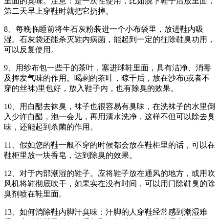
里面的臭味。注意：是一次性使用，比如脱下鞋子后放里面，
第二天早上穿鞋时就把它扔掉。
8、每晚临睡前将生石灰粉装进一个小布袋里，放进鞋内吸
湿。石灰袋还能杀灭鞋内病菌，能起到一定的往除鞋臭功用，
可以反复使用。
9、用纱布包一些干的茶叶，塞进球鞋里面，具有洁净、消毒
及挥发气味的作用。喝剩的茶叶，晾干后，放在沙布(或者不
穿的丝袜)里包好，放入鞋子内，也有除臭的效果。
10、用白醋去袜臭，袜子也很容易有臭味，在洗袜子的水里倒
入少许白醋，泡一会儿，再用清水洗净，这样不但可以除去臭
味，还能起到杀菌的作用。
11、假如您的鞋一般不穿的时候都会放在鞋柜里的话，可以在
鞋柜里放一块香皂，达到除臭的效果。
12、对于内部潮湿的鞋子。应将鞋子放在通风的地方，或用吹
风机将鞋彻底吹干，如果实在没有时间，可以用门除鞋臭的除
臭剂喷在鞋里面。
13、如何消除鞋内脚汗臭味：汗脚的人穿鞋经常感到潮湿难