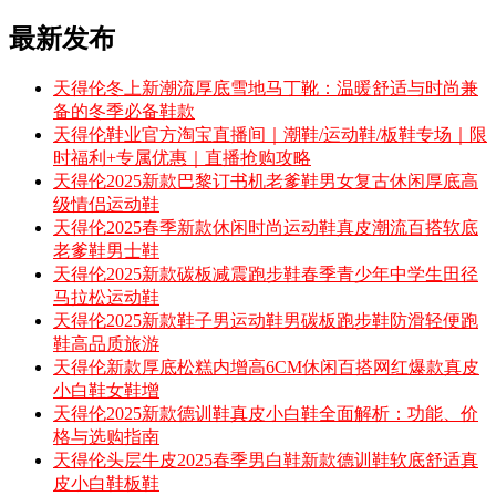
最新发布
天得伦冬上新潮流厚底雪地马丁靴：温暖舒适与时尚兼
备的冬季必备鞋款
天得伦鞋业官方淘宝直播间｜潮鞋/运动鞋/板鞋专场｜限
时福利+专属优惠｜直播抢购攻略
天得伦2025新款巴黎订书机老爹鞋男女复古休闲厚底高
级情侣运动鞋
天得伦2025春季新款休闲时尚运动鞋真皮潮流百搭软底
老爹鞋男士鞋
天得伦2025新款碳板减震跑步鞋春季青少年中学生田径
马拉松运动鞋
天得伦2025新款鞋子男运动鞋男碳板跑步鞋防滑轻便跑
鞋高品质旅游
天得伦新款厚底松糕内增高6CM休闲百搭网红爆款真皮
小白鞋女鞋增
天得伦2025新款德训鞋真皮小白鞋全面解析：功能、价
格与选购指南
天得伦头层牛皮2025春季男白鞋新款德训鞋软底舒适真
皮小白鞋板鞋