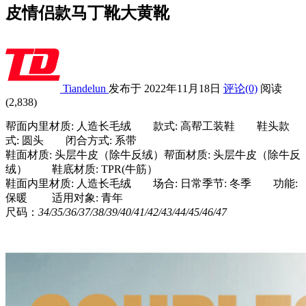
皮情侣款马丁靴大黄靴
Tiandelun
发布于 2022年11月18日
评论(0)
阅读
(2,838)
帮面内里材质: 人造长毛绒 款式: 高帮工装鞋 鞋头款
式: 圆头 闭合方式: 系带
鞋面材质: 头层牛皮（除牛反绒）帮面材质: 头层牛皮（除牛反
绒） 鞋底材质: TPR(牛筋）
鞋面内里材质: 人造长毛绒 场合: 日常季节: 冬季 功能:
保暖 适用对象: 青年
尺码：
34/
35/
36/
37/
38/
39/
40/
41/
42/
43/
44/
45/
46/
47