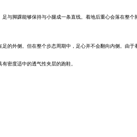
。足与脚踝能够保持与小腿成一条直线。着地后重心会落在整个
在足的外侧。但在整个步态周期中，足心并不会翻向内侧。由于
具有密度适中的透气性夹层的跑鞋。