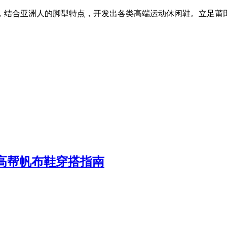
，结合亚洲人的脚型特点，开发出各类高端运动休闲鞋。立足莆
高帮帆布鞋穿搭指南