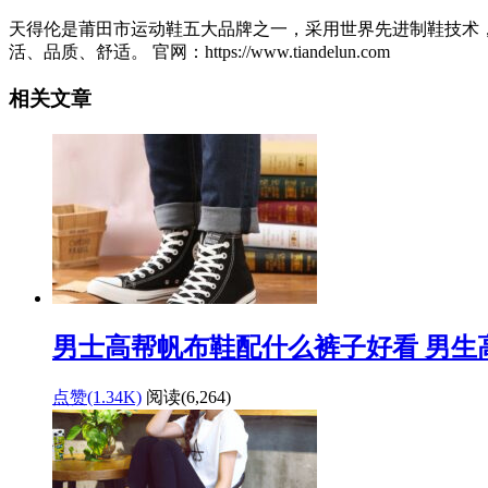
天得伦是莆田市运动鞋五大品牌之一，采用世界先进制鞋技术
活、品质、舒适。 官网：https://www.tiandelun.com
相关文章
男士高帮帆布鞋配什么裤子好看 男生
点赞(1.34K)
阅读
(6,264)