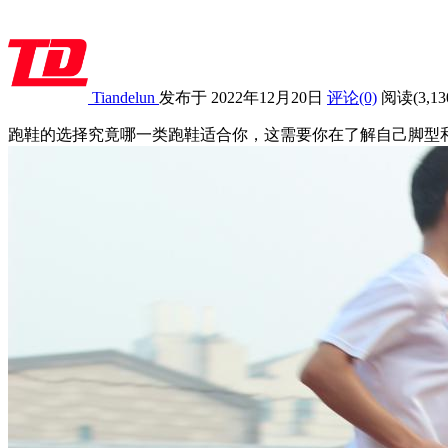
Tiandelun
发布于 2022年12月20日
评论(0)
阅读
(3,13
跑鞋的选择究竟哪一类跑鞋适合你，这需要你在了解自己脚型