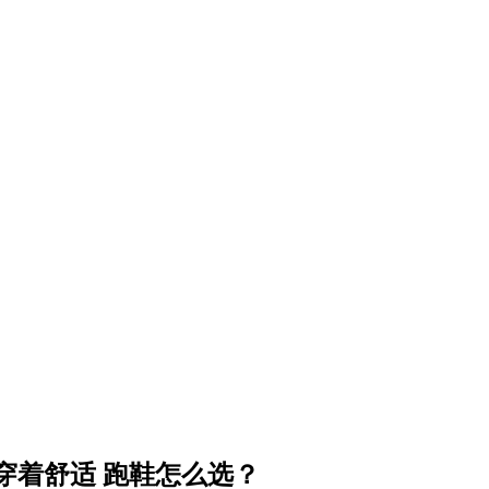
穿着舒适 跑鞋怎么选？