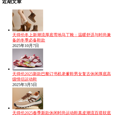
近期文章
天得伦冬上新潮流厚底雪地马丁靴：温暖舒适与时尚兼
备的冬季必备鞋款
2025年10月7日
天得伦2025新款巴黎订书机老爹鞋男女复古休闲厚底高
级情侣运动鞋
2025年3月5日
天得伦2025春季新款休闲时尚运动鞋真皮潮流百搭软底