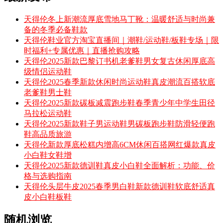
天得伦冬上新潮流厚底雪地马丁靴：温暖舒适与时尚兼
备的冬季必备鞋款
天得伦鞋业官方淘宝直播间｜潮鞋/运动鞋/板鞋专场｜限
时福利+专属优惠｜直播抢购攻略
天得伦2025新款巴黎订书机老爹鞋男女复古休闲厚底高
级情侣运动鞋
天得伦2025春季新款休闲时尚运动鞋真皮潮流百搭软底
老爹鞋男士鞋
天得伦2025新款碳板减震跑步鞋春季青少年中学生田径
马拉松运动鞋
天得伦2025新款鞋子男运动鞋男碳板跑步鞋防滑轻便跑
鞋高品质旅游
天得伦新款厚底松糕内增高6CM休闲百搭网红爆款真皮
小白鞋女鞋增
天得伦2025新款德训鞋真皮小白鞋全面解析：功能、价
格与选购指南
天得伦头层牛皮2025春季男白鞋新款德训鞋软底舒适真
皮小白鞋板鞋
随机浏览