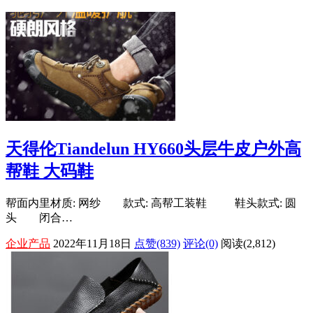
天得伦Tiandelun HY660头层牛皮户外高
帮鞋 大码鞋
帮面内里材质: 网纱 款式: 高帮工装鞋 鞋头款式: 圆
头 闭合…
企业产品
2022年11月18日
点赞(839)
评论(0)
阅读
(2,812)