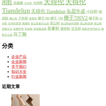
天得伦
天得伦
闲鞋
吴建豪
大码鞋
大头鞋
Tiandelun
天得伦 Tiandelun
头层牛皮
小白鞋
德
椰子700V2
训鞋
户外鞋
椰子700
椰子 700
椰子鞋
懒人鞋
星星鞋
涉
登山鞋
水鞋
涉水鞋原理
溯溪鞋
登山装备怎么选
登山鞋如何选购
登山鞋选择
登山鞋
老爹鞋
莆田鞋
豆豆鞋
选购方法
皮靴护理
穿皮靴
穿皮靴臭脚
跑鞋作用与特点
跑
马丁靴
鞋怎么选
分类
企业产品
企业新闻
关于我们
知识大全
行业新闻
近期文章