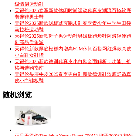
级情侣运动鞋
天得伦2025春季新款休闲时尚运动鞋真皮潮流百搭软底
老爹鞋男士鞋
天得伦2025新款碳板减震跑步鞋春季青少年中学生田径
马拉松运动鞋
天得伦2025新款鞋子男运动鞋男碳板跑步鞋防滑轻便跑
鞋高品质旅游
天得伦新款厚底松糕内增高6CM休闲百搭网红爆款真皮
小白鞋女鞋增
天得伦2025新款德训鞋真皮小白鞋全面解析：功能、价
格与选购指南
天得伦头层牛皮2025春季男白鞋新款德训鞋软底舒适真
皮小白鞋板鞋
随机浏览
正品天得伦Tiandelun Yeezy Boost 700V2 椰子700V2 初代