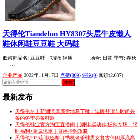
天得伦Tiandelun HY8307头层牛皮懒人
鞋休闲鞋豆豆鞋 大码鞋
低帮鞋品名: 豆豆鞋 功能: 轻质 场合: 日常 季节: 春秋
…
企业产品
2022年11月17日
点赞(809)
评论(0)
阅读
(2,637)
搜索
最新发布
天得伦冬上新潮流厚底雪地马丁靴：温暖舒适与时尚兼
备的冬季必备鞋款
天得伦鞋业官方淘宝直播间｜潮鞋/运动鞋/板鞋专场｜限
时福利+专属优惠｜直播抢购攻略
天得伦2025新款巴黎订书机老爹鞋男女复古休闲厚底高